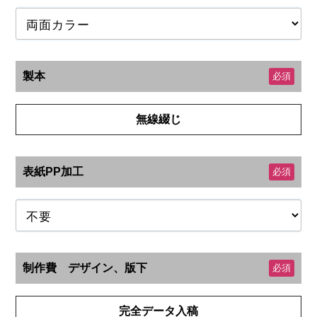
製本
必須
無線綴じ
表紙PP加工
必須
制作費 デザイン、版下
必須
完全データ入稿